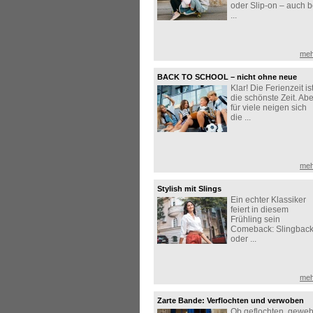
oder Slip-on – auch b
...
meh
BACK TO SCHOOL – nicht ohne neue
Klar! Die Ferienzeit is
Sneaker!
die schönste Zeit. Abe
für viele neigen sich
die ...
meh
Stylish mit Slings
Ein echter Klassiker
feiert in diesem
Frühling sein
Comeback: Slingbac
oder ...
meh
Zarte Bande: Verflochten und verwoben
Ob geflochten, geweb