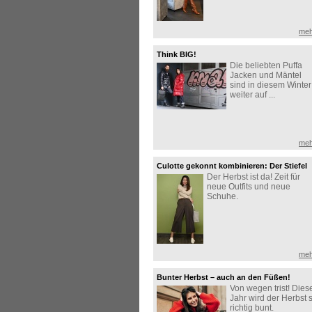
meh
Think BIG!
Die beliebten Puffa
Jacken und Mäntel
sind in diesem Winter
weiter auf ...
meh
Culotte gekonnt kombinieren: Der Stiefel
Der Herbst ist da! Zeit für
macht den Look perfekt!
neue Outfits und neue
Schuhe.
meh
Bunter Herbst – auch an den Füßen!
Von wegen trist! Dies
Jahr wird der Herbst 
richtig bunt.