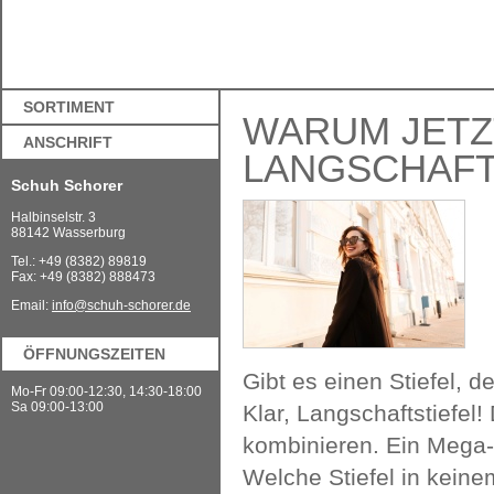
SORTIMENT
WARUM JETZT
ANSCHRIFT
LANGSCHAFT
Schuh Schorer
Halbinselstr. 3
88142 Wasserburg
Tel.: +49 (8382) 89819
Fax: +49 (8382) 888473
Email:
info@schuh-schorer.de
ÖFFNUNGSZEITEN
Gibt es einen Stiefel, 
Mo-Fr 09:00-12:30, 14:30-18:00
Sa 09:00-13:00
Klar, Langschaftstiefel!
kombinieren. Ein Mega-T
Welche Stiefel in keine