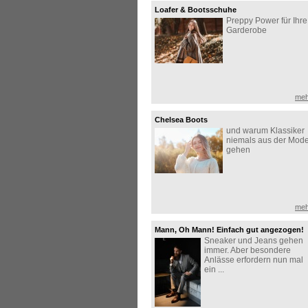
Loafer & Bootsschuhe
Preppy Power für Ihre
Garderobe
meh
Chelsea Boots
und warum Klassiker
niemals aus der Mod
gehen
meh
Mann, Oh Mann! Einfach gut angezogen!
Sneaker und Jeans gehen
immer. Aber besondere
Anlässe erfordern nun mal
ein ...