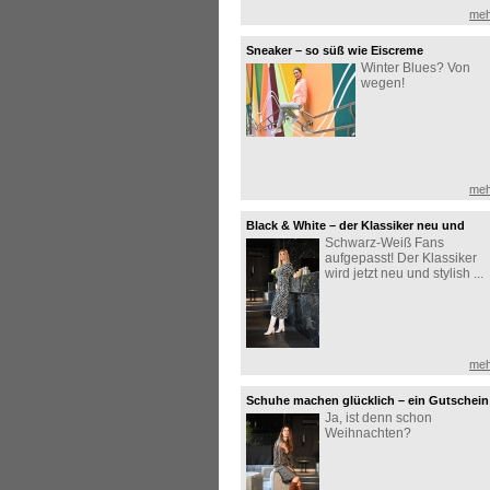
meh
Sneaker – so süß wie Eiscreme
Winter Blues? Von
wegen!
meh
Black & White – der Klassiker neu und
Schwarz-Weiß Fans
stilvoll interpretiert
aufgepasst! Der Klassiker
wird jetzt neu und stylish ...
meh
Schuhe machen glücklich – ein Gutschein
Ja, ist denn schon
zu Weihnachten erst recht!
Weihnachten?