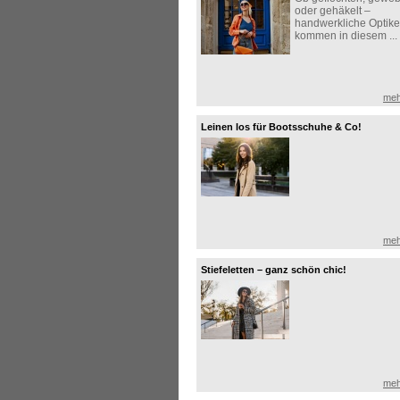
oder gehäkelt –
handwerkliche Optik
kommen in diesem ...
meh
Leinen los für Bootsschuhe & Co!
meh
Stiefeletten – ganz schön chic!
meh