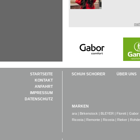
meh
STARTSEITE
SCHUH SCHORER
ÜBER UNS
KONTAKT
ANFAHRT
IMPRESSUM
DATENSCHUTZ
MARKEN
ara
|
Birkenstock
|
BLEYER
|
Florett
|
Gabor
Ricosta
|
Remonte
|
Ricosta
|
Rieker
|
Rohde