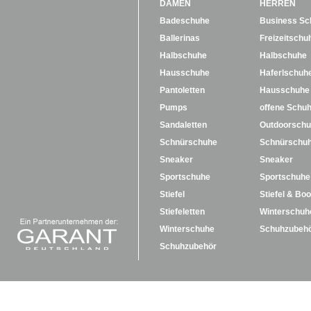
DAMEN
HERREN
Badeschuhe
Business Sc
Ballerinas
Freizeitschu
Halbschuhe
Halbschuhe
Hausschuhe
Haferlschuh
Pantoletten
Hausschuhe
Pumps
offene Schu
Sandaletten
Outdoorsch
Schnürschuhe
Schnürschu
Sneaker
Sneaker
Sportschuhe
Sportschuhe
Stiefel
Stiefel & Boo
Stiefeletten
Winterschuh
Winterschuhe
Schuhzubeh
Schuhzubehör