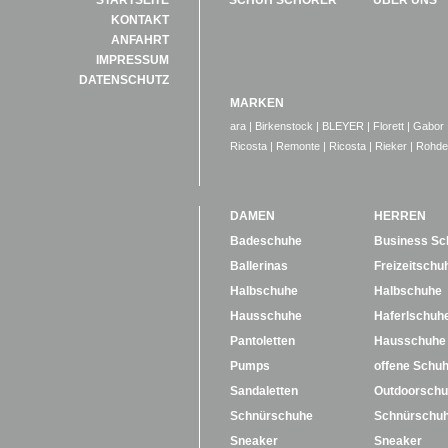
STARTSEITE
SCHUH SCHORER
ÜBER UNS
KONTAKT
ANFAHRT
IMPRESSUM
DATENSCHUTZ
MARKEN
ara
|
Birkenstock
|
BLEYER
|
Florett
|
Gabor
Ricosta
|
Remonte
|
Ricosta
|
Rieker
|
Rohde
DAMEN
HERREN
Badeschuhe
Business Sc
Ballerinas
Freizeitschu
Halbschuhe
Halbschuhe
Hausschuhe
Haferlschuh
Pantoletten
Hausschuhe
Pumps
offene Schu
Sandaletten
Outdoorsch
Schnürschuhe
Schnürschu
Sneaker
Sneaker