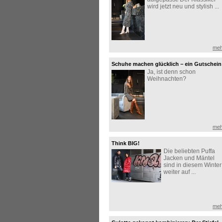
wird jetzt neu und stylish ...
meh
Schuhe machen glücklich – ein Gutschein
Ja, ist denn schon
zu Weihnachten erst recht!
Weihnachten?
meh
Think BIG!
Die beliebten Puffa
Jacken und Mäntel
sind in diesem Winter
weiter auf ...
meh