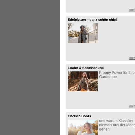
meh
Stiefeletten – ganz schön chic!
meh
Loafer & Bootsschuhe
Preppy Power für Ihre
Garderobe
meh
Chelsea Boots
und warum Klassiker
niemals aus der Mod
gehen