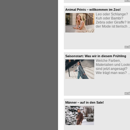
meh
Animal Prints – willkommen im Zoo!
Leo oder Schlange?
Kuh oder Bambi?
Zebra oder Giraffe? I
der Mode ist tierisch ..
meh
Saisonstart: Was wir in diesem Frühling
Welche Farben,
lieben!
Materialien und Look
sind jetzt angesagt?
Wie trägt man was? ..
meh
Männer – auf in den Sale!