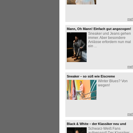
meh
Mann, Oh Mann! Einfach gut angezogen!
Sneaker und Jeans gehen
immer. Aber besondere
Anlässe erfordern nun mal
ein ...
meh
Sneaker – so süß wie Eiscreme
Winter Blues? Von
wegen!
meh
Black & White – der Klassiker neu und
Schwarz-Weiß Fans
stilvoll interpretiert
aufgepasst! Der Klassiker