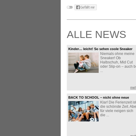
ALLE NEWS
Kinder… leicht! So sehen coole Sneaker
Niemals ohne meine
aus!
Sneaker! Ob
Halbschuh, Mid Cut
oder Slip-on – auch b
...
meh
BACK TO SCHOOL – nicht ohne neue
Klar! Die Ferienzeit is
Sneaker!
die schönste Zeit. Abe
für viele neigen sich
die ...