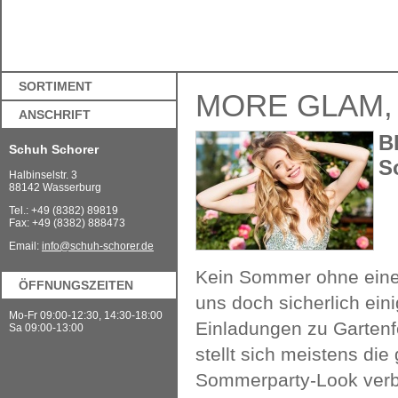
SORTIMENT
MORE GLAM,
ANSCHRIFT
B
Schuh Schorer
S
Halbinselstr. 3
88142 Wasserburg
Tel.: +49 (8382) 89819
Fax: +49 (8382) 888473
Email:
info@schuh-schorer.de
Kein Sommer ohne eine 
ÖFFNUNGSZEITEN
uns doch sicherlich ein
Mo-Fr 09:00-12:30, 14:30-18:00
Einladungen zu Gartenfe
Sa 09:00-13:00
stellt sich meistens di
Sommerparty-Look verbin