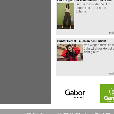
Culotte gekonnt kombinieren: Der Stiefel
Der Herbst ist da! Zeit für
macht den Look perfekt!
neue Outfits und neue
Schuhe.
meh
Bunter Herbst – auch an den Füßen!
Von wegen trist! Dies
Jahr wird der Herbst 
richtig bunt.
meh