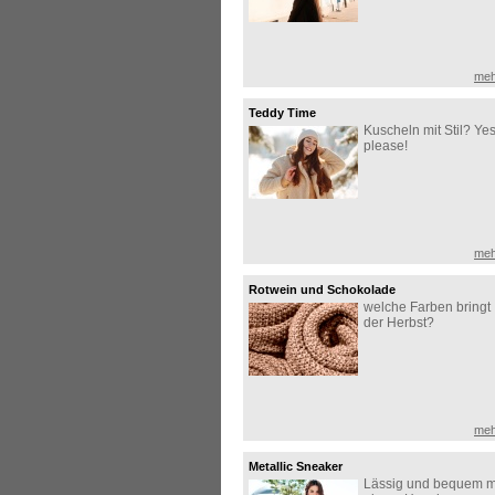
meh
Teddy Time
Kuscheln mit Stil? Yes
please!
meh
Rotwein und Schokolade
welche Farben bringt
der Herbst?
meh
Metallic Sneaker
Lässig und bequem m