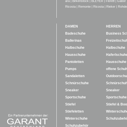
ara
|
Birkenstock
|
BLEYER
|
Florett
|
Gabor
Ricosta
|
Remonte
|
Ricosta
|
Rieker
|
Rohde
DAMEN
HERREN
Badeschuhe
Business Sc
Ballerinas
Freizeitschu
Halbschuhe
Halbschuhe
Hausschuhe
Haferlschuh
Pantoletten
Hausschuhe
Pumps
offene Schu
Sandaletten
Outdoorsch
Schnürschuhe
Schnürschu
Sneaker
Sneaker
Sportschuhe
Sportschuhe
Stiefel
Stiefel & Boo
Stiefeletten
Winterschuh
Winterschuhe
Schuhzubeh
Schuhzubehör