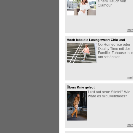
einem Hauch von
Glamour
meh
Hoch lebe die Loungewear: Chic und
Ob Homeoffice oder
bequem zuhause
Quality Time mit der
Familie. Zuhause ist 
am schönsten. ...
meh
Übers Knie gelegt
Lust auf neue Stiefel? Wie
wäre es mit Overknees?
meh