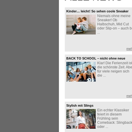
Kinder… leicht! So sehen coole Sneaker
Niemals ohne meine
aus!
Sneaker! Ob
Halbschuh, Mid Cut
oder Slip-on – auch b
...
meh
BACK TO SCHOOL – nicht ohne neue
Klar! Die Ferienzeit is
Sneaker!
die schönste Zeit. Abe
für viele neigen sich
die ...
meh
Stylish mit Slings
Ein echter Klassiker
feiert in diesem
Frühling sein
Comeback: Slingbac
oder ...