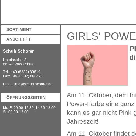
SORTIMENT
GIRLS‘ POWER
ANSCHRIFT
P
Schuh Schorer
d
Halbinselstr. 3
88142 Wasserburg
Tel.: +49 (8382) 89819
Fax: +49 (8382) 888473
Email:
info@schuh-schorer.de
Am 11. Oktober, dem In
ÖFFNUNGSZEITEN
Power-Farbe eine ganz
Mo-Fr 09:00-12:30, 14:30-18:00
kann es gar nicht Pink 
Sa 09:00-13:00
Jahreszeit!
Am 11. Oktober findet d