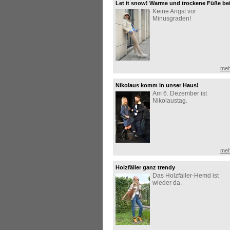
Let it snow! Warme und trockene Füße be
Keine Angst vor
jedem Wetter
Minusgraden!
meh
Nikolaus komm in unser Haus!
Am 6. Dezember ist
Nikolaustag.
meh
Holzfäller ganz trendy
Das Holzfäller-Hemd ist
wieder da.