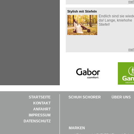
meh
Stylish mit Stiefeln
Endlich sind sie wied
da! Lange, kniehohe
Stiefel!
meh
STARTSEITE
SCHUH SCHORER
ÜBER UNS
KONTAKT
ANFAHRT
IMPRESSUM
DATENSCHUTZ
MARKEN