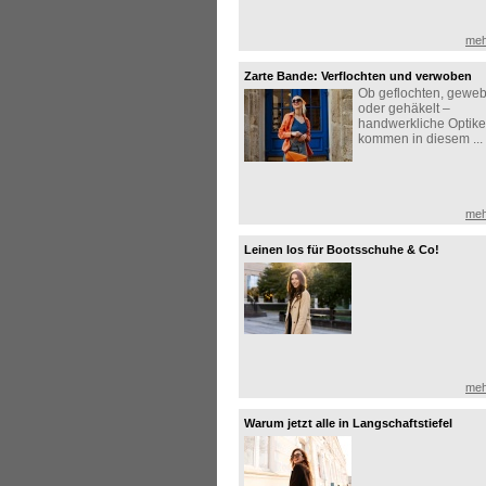
meh
Zarte Bande: Verflochten und verwoben
Ob geflochten, geweb
oder gehäkelt –
handwerkliche Optik
kommen in diesem ...
meh
Leinen los für Bootsschuhe & Co!
meh
Warum jetzt alle in Langschaftstiefel
investieren!