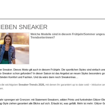
LIEBEN SNEAKER
Welche Modelle sind in diesem Frühjahr/Sommer anges
Trendsetterinnen?
e Sneaker. Dieses Motto gilt auch in diesem Frühjahr. Die sportlichen Styles sind einfach un
ngs-Sneaker schon gefunden? In dieser Saison ist das Angebot an neuen Styles besonders gro
rbinden Komfort und Fashion. Und da wäre dann noch Sneakerinas…
h
die wichtigsten
Sneaker-Trends 2026,
mit denen ihr garantiert up to date seid – inklusive a
en.
ahr sprengen wir Grenzen: mit Statement-Sneakern, wilden Prints und funkelnden Glitzer-E
Style ziehen garantiert alle Blicke auf sich. Erlaubt ist, was gefällt. Mehr ist mehr: Glitzer