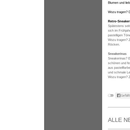
Blumen und lie
Wozu tragen? D
Retro-Sneaker
Spätestens sei
sich im Frühjah
pastelligen Tön
Wozu tragen? Zu
Röcken.
Sneakerinas
Sneakerinas? Ei
schönen und fe
aus pastellfarb
und schmale Le
Wozu tragen? Z
ALLE N