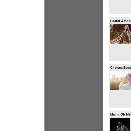
Loafer & Bo
Chelsea Boo
Mann, Oh Man