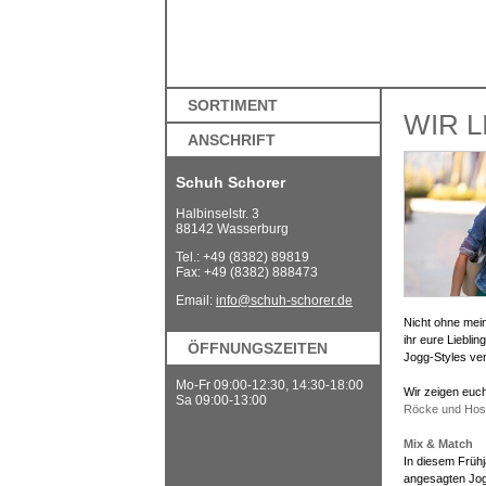
SORTIMENT
WIR 
ANSCHRIFT
Schuh Schorer
Halbinselstr. 3
88142 Wasserburg
Tel.: +49 (8382) 89819
Fax: +49 (8382) 888473
Email:
info@schuh-schorer.de
Nicht ohne mein
ihr eure Liebli
ÖFFNUNGSZEITEN
Jogg-Styles ve
Mo-Fr 09:00-12:30, 14:30-18:00
Wir zeigen euc
Sa 09:00-13:00
Röcke und Hos
Mix & Match
In diesem Frühj
angesagten Jogg-