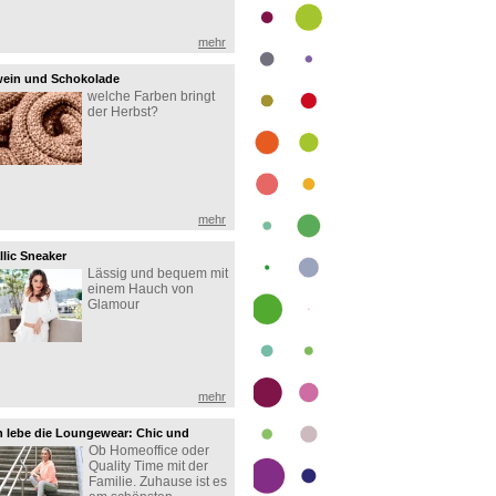
mehr
ein und Schokolade
welche Farben bringt
der Herbst?
mehr
llic Sneaker
Lässig und bequem mit
einem Hauch von
Glamour
mehr
 lebe die Loungewear: Chic und
Ob Homeoffice oder
uem zuhause
Quality Time mit der
Familie. Zuhause ist es