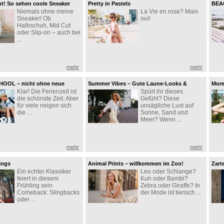
ht! So sehen coole Sneaker
Pretty in Pastels
BEAC
Niemals ohne meine
La Vie en rose? Mais
den
Sneaker! Ob
oui!
Halbschuh, Mid Cut
oder Slip-on – auch bei
...
mehr
mehr
OOL – nicht ohne neue
Summer Vibes – Gute Laune-Looks &
More
Klar! Die Ferienzeit ist
Spürt ihr dieses
Sandalen
die schönste Zeit. Aber
Gefühl? Diese
für viele neigen sich
unsägliche Lust auf
die ...
Sonne, Sand und
Meer? Wenn ...
mehr
mehr
lings
Animal Prints – willkommen im Zoo!
Zart
Ein echter Klassiker
Leo oder Schlange?
feiert in diesem
Kuh oder Bambi?
Frühling sein
Zebra oder Giraffe? In
Comeback: Slingbacks
der Mode ist tierisch ...
oder ...