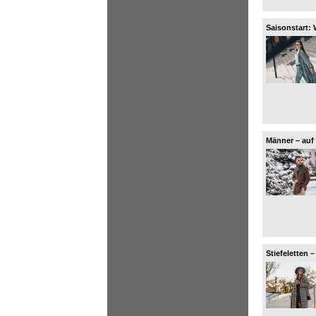
Saisonstart: 
lieben!
Männer – auf 
Stiefeletten 