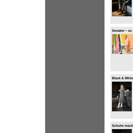
Sneaker – so
Black & White
stilvoll interp
Schuhe mache
zu Weihnachte