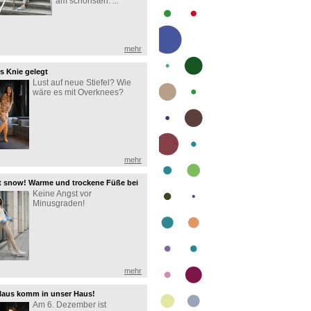
am schönsten. ...
mehr
s Knie gelegt
Lust auf neue Stiefel? Wie
wäre es mit Overknees?
mehr
it snow! Warme und trockene Füße bei
Keine Angst vor
m Wetter
Minusgraden!
mehr
laus komm in unser Haus!
Am 6. Dezember ist