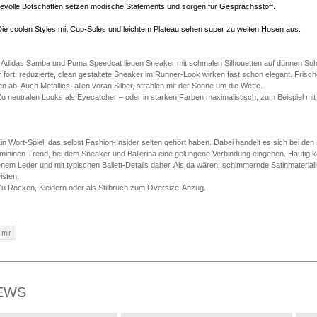
bevolle Botschaften setzen modische Statements und sorgen für Gesprächsstoff.
ie coolen Styles mit Cup-Soles und leichtem Plateau sehen super zu weiten Hosen aus.
t Adidas Samba und Puma Speedcat liegen Sneaker mit schmalen Silhouetten auf dünnen Sohl
r fort: reduzierte, clean gestaltete Sneaker im Runner-Look wirken fast schon elegant. Frisc
en ab. Auch Metallics, allen voran Silber, strahlen mit der Sonne um die Wette.
 neutralen Looks als Eyecatcher – oder in starken Farben maximalistisch, zum Beispiel mit
n Wort-Spiel, das selbst Fashion-Insider selten gehört haben. Dabei handelt es sich bei d
mininen Trend, bei dem Sneaker und Ballerina eine gelungene Verbindung eingehen. Häufig k
enem Leder und mit typischen Ballett-Details daher. Als da wären: schimmernde Satinmateria
isten.
u Röcken, Kleidern oder als Stilbruch zum Oversize-Anzug.
EWS