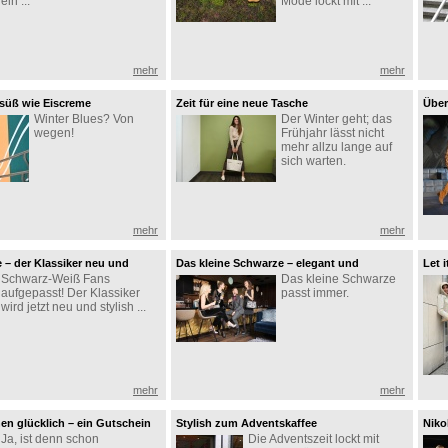
ein ...
Mode lockt mit ...
mehr
mehr
 süß wie Eiscreme
Zeit für eine neue Tasche
Über
Winter Blues? Von
Der Winter geht; das
wegen!
Frühjahr lässt nicht
mehr allzu lange auf
sich warten.
mehr
mehr
 – der Klassiker neu und
Das kleine Schwarze – elegant und
Let 
Schwarz-Weiß Fans
Das kleine Schwarze
retiert
verlässlich
jede
aufgepasst! Der Klassiker
passt immer.
wird jetzt neu und stylish ...
mehr
mehr
n glücklich – ein Gutschein
Stylish zum Adventskaffee
Niko
Ja, ist denn schon
Die Adventszeit lockt mit
n erst recht!