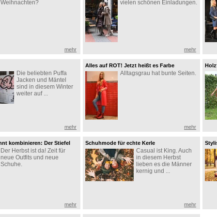
Weihnachten?
vielen schönen Einladungen.
mehr
mehr
Alles auf ROT! Jetzt heißt es Farbe
Holz
Die beliebten Puffa
Alltagsgrau hat bunte Seiten.
bekennen!
Jacken und Mäntel
sind in diesem Winter
weiter auf ...
mehr
mehr
nt kombinieren: Der Stiefel
Schuhmode für echte Kerle
Styli
Der Herbst ist da! Zeit für
Casual ist King. Auch
ok perfekt!
neue Outfits und neue
in diesem Herbst
Schuhe.
lieben es die Männer
kernig und ...
mehr
mehr