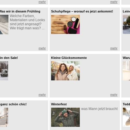
mehr
mehr
Was wir in diesem Frühling
Schuhpflege – worauf es jetzt ankommt!
Lein
Welche Farben,
Materialien und Looks
sind jetzt angesagt?
Wie trägt man was? ...
mehr
mehr
in den Sale!
Kleine Glücksmomente
Waru
inve
mehr
mehr
– ganz schön chic!
Winterfest
Tedd
was Mann jetzt braucht