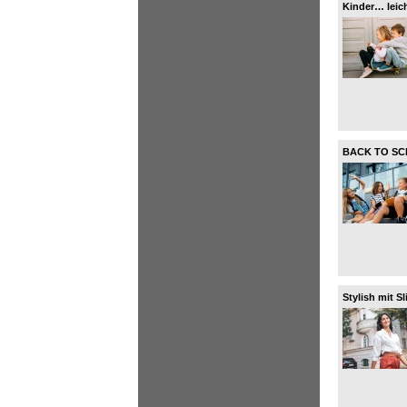
Kinder… leic
aus!
BACK TO SCH
Sneaker!
Stylish mit S