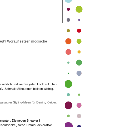
agt? Worauf setzen modische
ersetzlich und werten jeden Look auf. Habt
ß. Schmale Silhouetten bleiben wichtig.
ngesagter Styling-Ideen für Denim, Kleider,
lementen. Die neuen Sneaker im
-Schnürsenkel, Neon-Details, dekorative